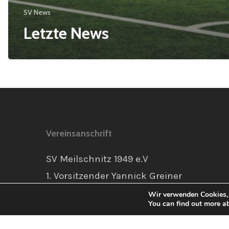
SV News
Letzte News
Vereinsanschrift
SV Meilschnitz 1949 e.V
1. Vorsitzender Yannick Greiner
Max-Böhme-Ring 28A
Wir verwenden Cookies, 
You can find out more a
96450 Coburg
info@sv-meilschnitz.de