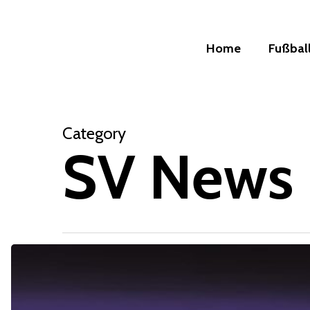
Skip
to
Home
Fußbal
main
content
Category
SV News