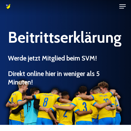
Men
Skip
to
Close
main
Menu
Beitrittserklärung
content
Werde
jetzt
Mitglied
beim
SVM!
Direkt
online
hier
in
weniger
als
5
Minuten!
Leerzeile