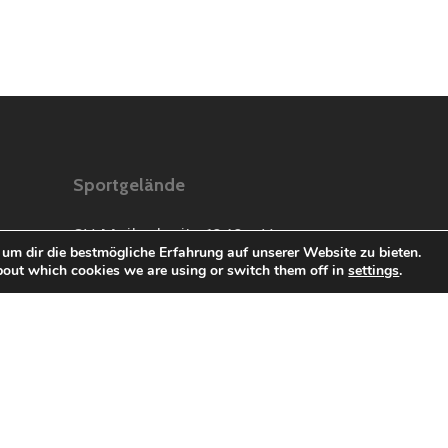
Sportgelände
SV Meilschnitz 1949 e.V
um dir die bestmögliche Erfahrung auf unserer Website zu bieten.
Effelder Straße 17
bout which cookies we are using or switch them off in
settings
.
96465 Neustadt bei
Coburg
Anfahrt über
Industriestraße