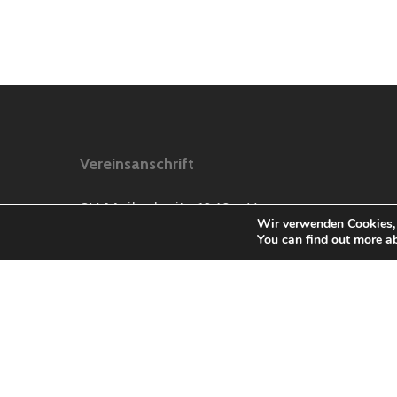
Vereinsanschrift
SV Meilschnitz 1949 e.V
Wir verwenden Cookies, 
1. Vorsitzender Yannick Greiner
You can find out more a
Max-Böhme-Ring 28A
96450 Coburg
info@sv-meilschnitz.de