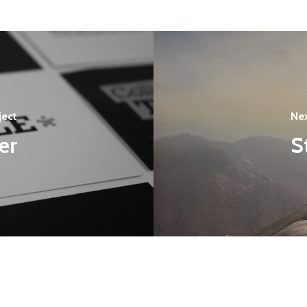
ject
Nex
er
S