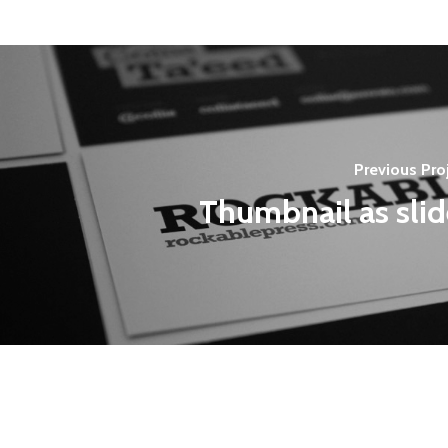
Previous Pro
Thumbnail as slid